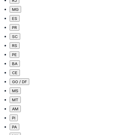
RJ
MG
ES
PR
SC
RS
PE
BA
CE
GO / DF
MS
MT
AM
PI
PA