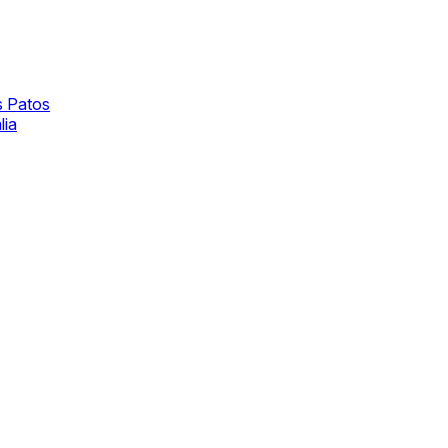
s Patos
lia