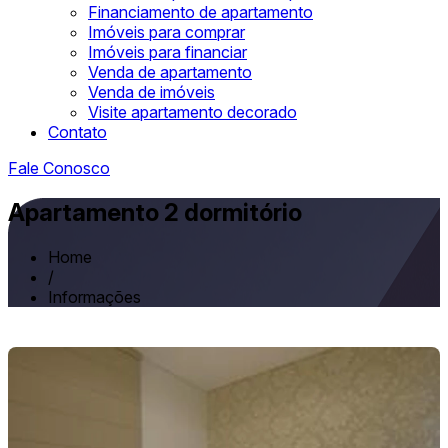
Financiamento de apartamento
Imóveis para comprar
Imóveis para financiar
Venda de apartamento
Venda de imóveis
Visite apartamento decorado
Contato
Fale Conosco
Apartamento 2 dormitório
Home
/
Informações