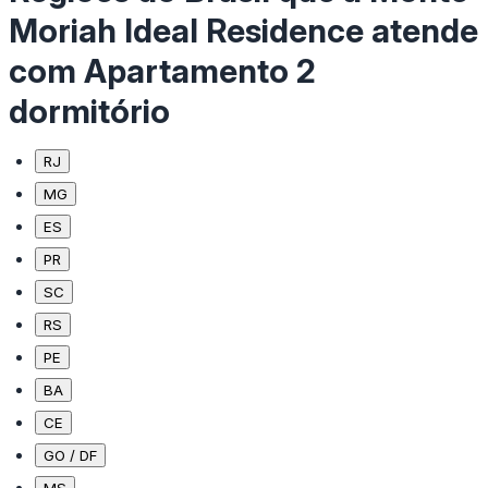
Moriah Ideal Residence atende
com Apartamento 2
dormitório
RJ
MG
ES
PR
SC
RS
PE
BA
CE
GO / DF
MS