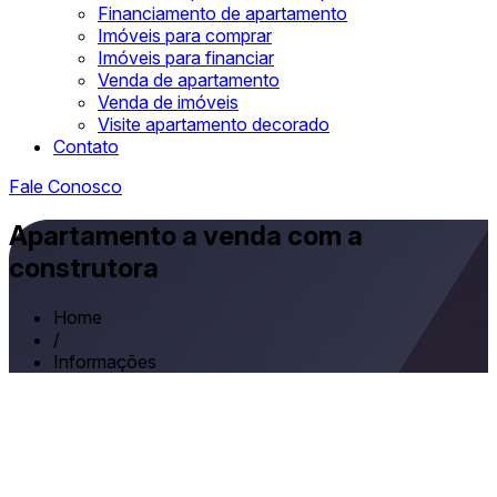
Financiamento de apartamento
Imóveis para comprar
Imóveis para financiar
Venda de apartamento
Venda de imóveis
Visite apartamento decorado
Contato
Fale Conosco
Apartamento a venda com a
construtora
Home
/
Informações