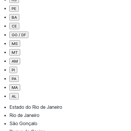
PE
BA
CE
GO / DF
MS
MT
AM
PI
PA
MA
AL
Estado do Rio de Janeiro
Rio de Janeiro
São Gonçalo