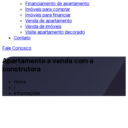
Financiamento de apartamento
Imóveis para comprar
Imóveis para financiar
Venda de apartamento
Venda de imóveis
Visite apartamento decorado
Contato
Fale Conosco
Apartamento a venda com a
construtora
Home
/
Informações