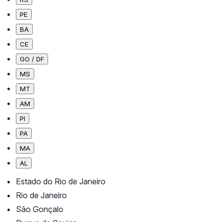
PE
BA
CE
GO / DF
MS
MT
AM
PI
PA
MA
AL
Estado do Rio de Janeiro
Rio de Janeiro
São Gonçalo