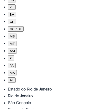
PE
BA
CE
GO / DF
MS
MT
AM
PI
PA
MA
AL
Estado do Rio de Janeiro
Rio de Janeiro
São Gonçalo