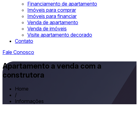
Financiamento de apartamento
Imóveis para comprar
Imóveis para financiar
Venda de apartamento
Venda de imóveis
Visite apartamento decorado
Contato
Fale Conosco
Apartamento a venda com a
construtora
Home
/
Informações