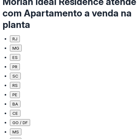
Moriah Ideal Residence atende
com Apartamento a venda na
planta
RJ
MG
ES
PR
SC
RS
PE
BA
CE
GO / DF
MS