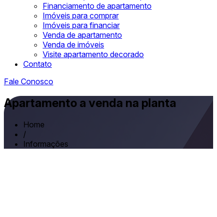
Financiamento de apartamento
Imóveis para comprar
Imóveis para financiar
Venda de apartamento
Venda de imóveis
Visite apartamento decorado
Contato
Fale Conosco
Apartamento a venda na planta
Home
/
Informações