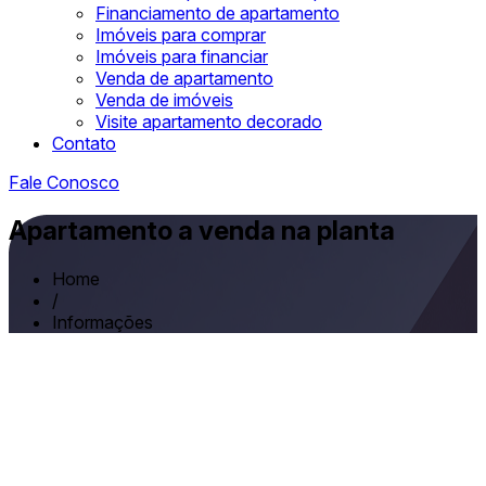
Financiamento de apartamento
Imóveis para comprar
Imóveis para financiar
Venda de apartamento
Venda de imóveis
Visite apartamento decorado
Contato
Fale Conosco
Apartamento a venda na planta
Home
/
Informações