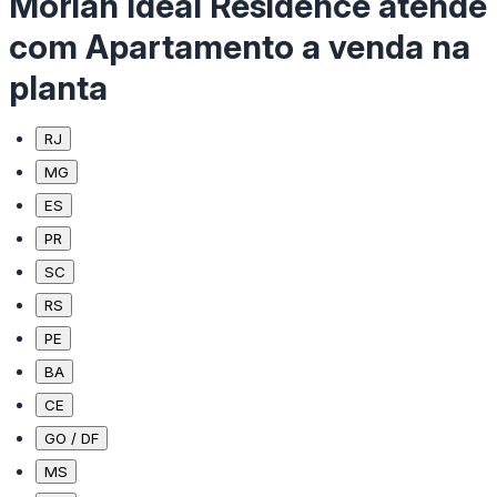
Moriah Ideal Residence atende
com Apartamento a venda na
planta
RJ
MG
ES
PR
SC
RS
PE
BA
CE
GO / DF
MS