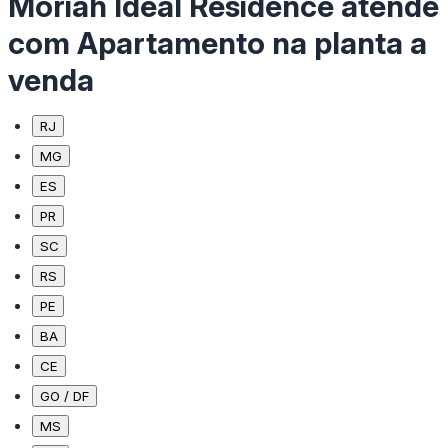
Moriah Ideal Residence atende
com Apartamento na planta a
venda
RJ
MG
ES
PR
SC
RS
PE
BA
CE
GO / DF
MS