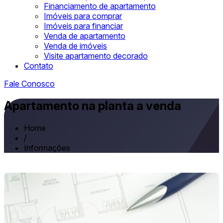
Financiamento de apartamento
Imóveis para comprar
Imóveis para financiar
Venda de apartamento
Venda de imóveis
Visite apartamento decorado
Contato
Fale Conosco
Apartamento na planta a venda
Home
/
Informações