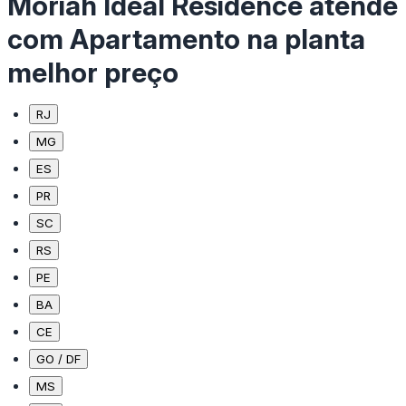
Moriah Ideal Residence atende
com Apartamento na planta
melhor preço
RJ
MG
ES
PR
SC
RS
PE
BA
CE
GO / DF
MS