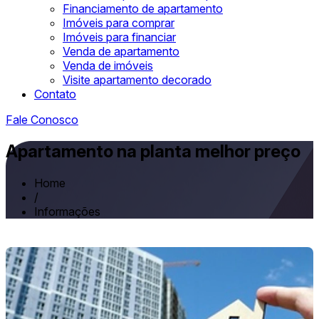
Financiamento de apartamento
Imóveis para comprar
Imóveis para financiar
Venda de apartamento
Venda de imóveis
Visite apartamento decorado
Contato
Fale Conosco
Apartamento na planta melhor preço
Home
/
Informações