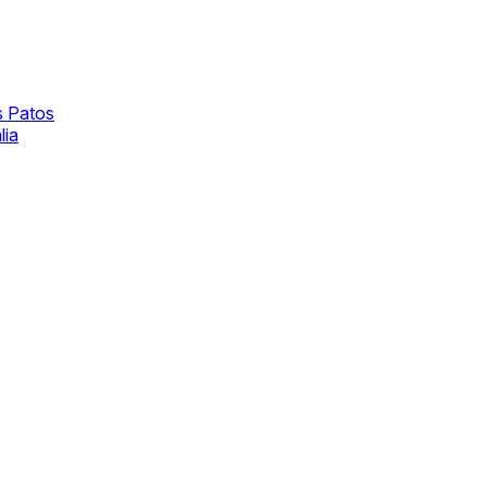
s Patos
lia