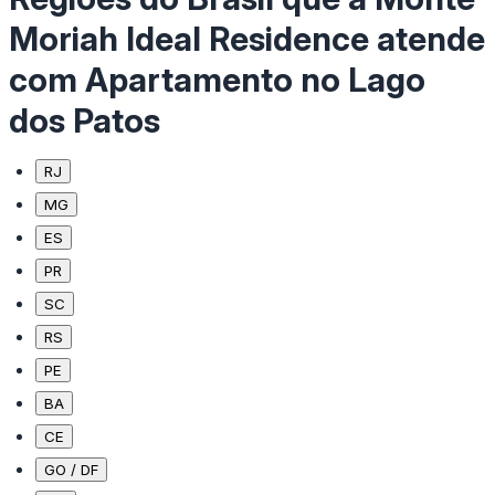
Moriah Ideal Residence atende
com Apartamento no Lago
dos Patos
RJ
MG
ES
PR
SC
RS
PE
BA
CE
GO / DF