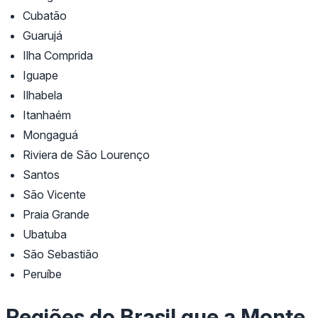
Cubatão
Guarujá
Ilha Comprida
Iguape
Ilhabela
Itanhaém
Mongaguá
Riviera de São Lourenço
Santos
São Vicente
Praia Grande
Ubatuba
São Sebastião
Peruíbe
Regiões do Brasil que a Monte