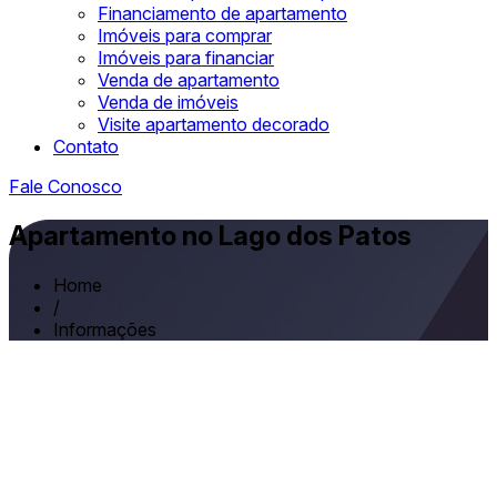
Financiamento de apartamento
Imóveis para comprar
Imóveis para financiar
Venda de apartamento
Venda de imóveis
Visite apartamento decorado
Contato
Fale Conosco
Apartamento no Lago dos Patos
Home
/
Informações