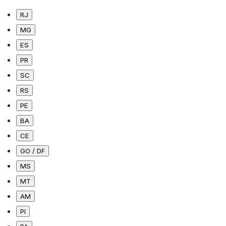
RJ
MG
ES
PR
SC
RS
PE
BA
CE
GO / DF
MS
MT
AM
PI