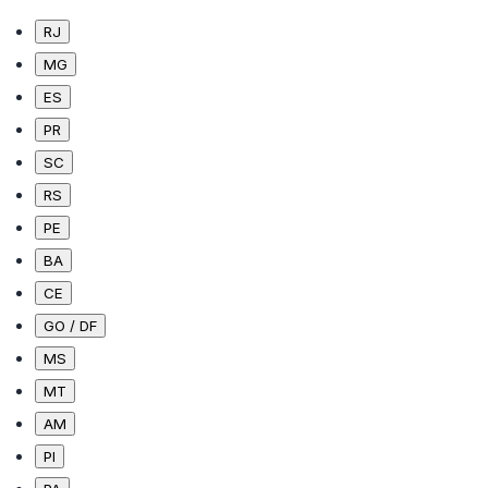
RJ
MG
ES
PR
SC
RS
PE
BA
CE
GO / DF
MS
MT
AM
PI