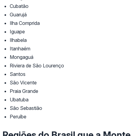
Cubatão
Guarujá
Ilha Comprida
Iguape
Ilhabela
Itanhaém
Mongaguá
Riviera de São Lourenço
Santos
São Vicente
Praia Grande
Ubatuba
São Sebastião
Peruíbe
Regiões do Brasil que a Monte