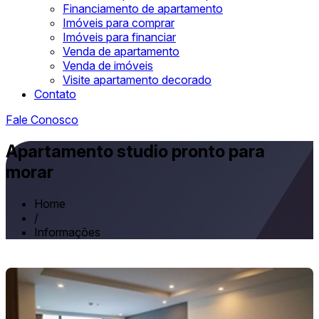
Financiamento de apartamento
Imóveis para comprar
Imóveis para financiar
Venda de apartamento
Venda de imóveis
Visite apartamento decorado
Contato
Fale Conosco
Apartamento studio pronto para
morar
Home
/
Informações