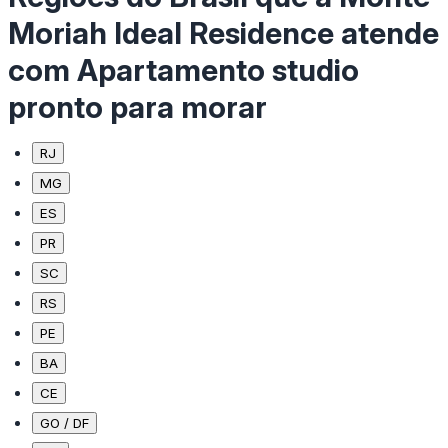
Moriah Ideal Residence atende
com Apartamento studio
pronto para morar
RJ
MG
ES
PR
SC
RS
PE
BA
CE
GO / DF