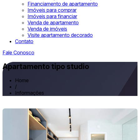
Financiamento de apartamento
Imóveis para comprar
Imóveis para financiar
Venda de apartamento
Venda de imóveis
Visite apartamento decorado
Contato
Fale Conosco
Apartamento tipo studio
Home
/
Informações