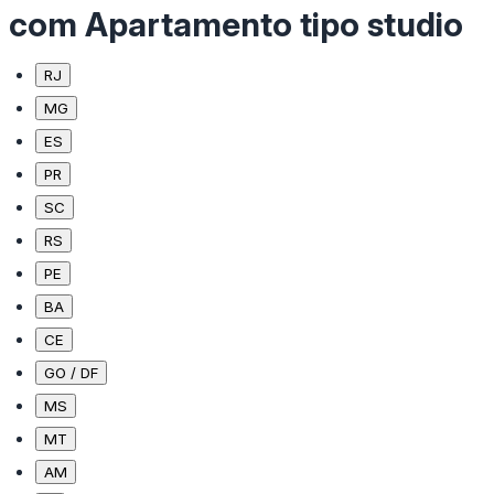
com Apartamento tipo studio
RJ
MG
ES
PR
SC
RS
PE
BA
CE
GO / DF
MS
MT
AM