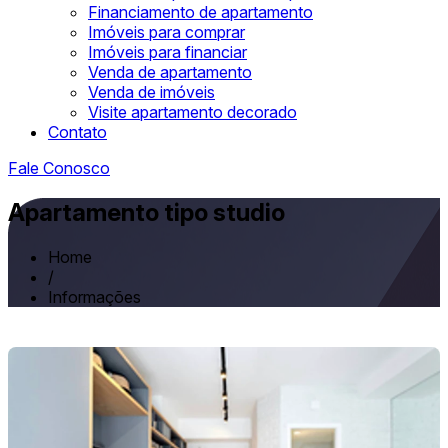
Financiamento de apartamento
Imóveis para comprar
Imóveis para financiar
Venda de apartamento
Venda de imóveis
Visite apartamento decorado
Contato
Fale Conosco
Apartamento tipo studio
Home
/
Informações