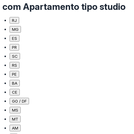
com Apartamento tipo studio
RJ
MG
ES
PR
SC
RS
PE
BA
CE
GO / DF
MS
MT
AM