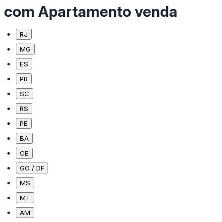
com Apartamento venda
RJ
MG
ES
PR
SC
RS
PE
BA
CE
GO / DF
MS
MT
AM