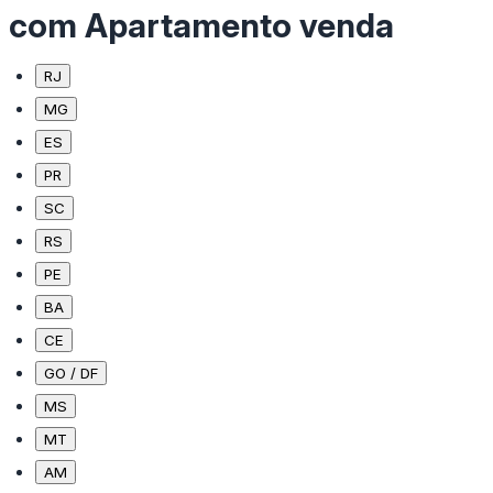
com Apartamento venda
RJ
MG
ES
PR
SC
RS
PE
BA
CE
GO / DF
MS
MT
AM