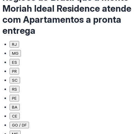
Moriah Ideal Residence atende
com Apartamentos a pronta
entrega
RJ
MG
ES
PR
SC
RS
PE
BA
CE
GO / DF
MS