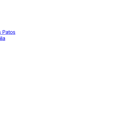
s Patos
lia