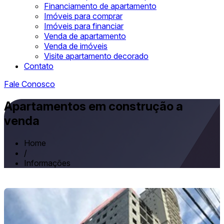
Financiamento de apartamento
Imóveis para comprar
Imóveis para financiar
Venda de apartamento
Venda de imóveis
Visite apartamento decorado
Contato
Fale Conosco
Apartamentos em construção a
venda
Home
/
Informações