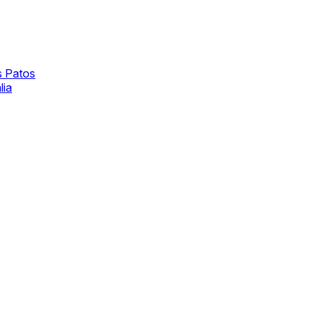
s Patos
lia