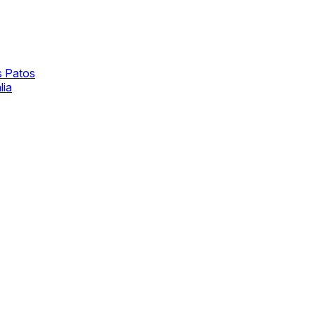
s Patos
lia