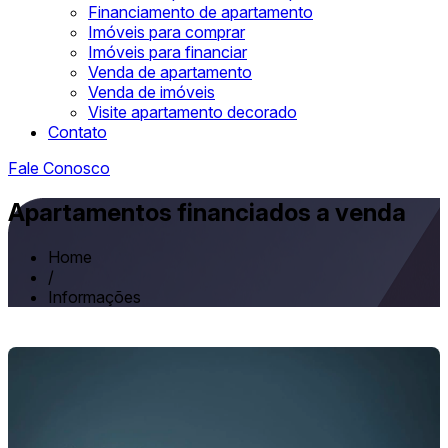
Financiamento de apartamento
Imóveis para comprar
Imóveis para financiar
Venda de apartamento
Venda de imóveis
Visite apartamento decorado
Contato
Fale Conosco
Apartamentos financiados a venda
Home
/
Informações