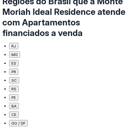
Regiões do Brasil que a Monte
Moriah Ideal Residence atende
com Apartamentos
financiados a venda
RJ
MG
ES
PR
SC
RS
PE
BA
CE
GO / DF