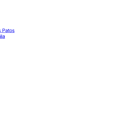
s Patos
lia