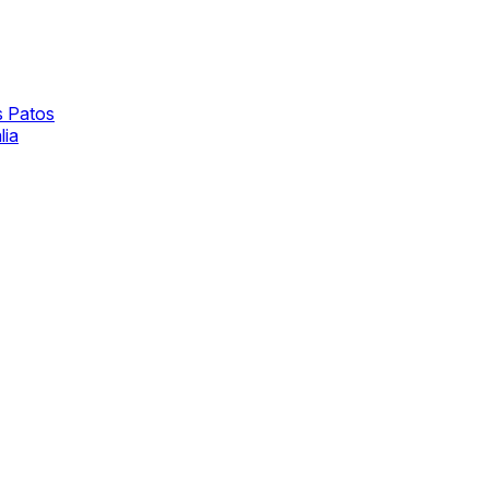
s Patos
lia