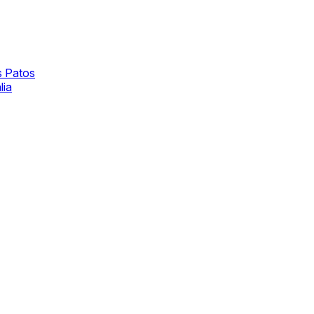
s Patos
lia