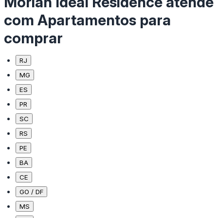
Moriah Ideal Residence atende
com Apartamentos para
comprar
RJ
MG
ES
PR
SC
RS
PE
BA
CE
GO / DF
MS