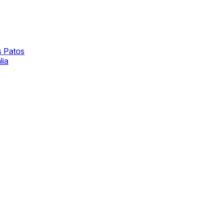
s Patos
lia