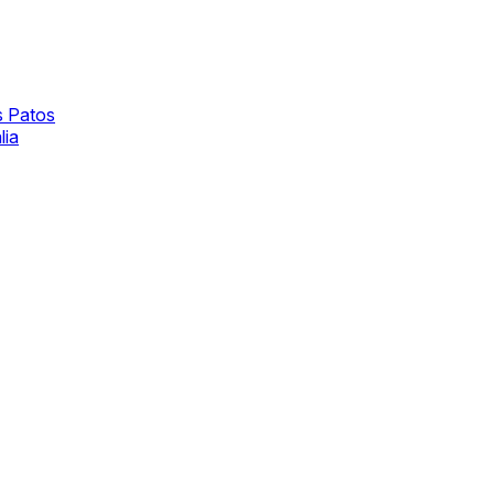
s Patos
lia